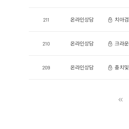
211
온라인
상담
치아검
210
온라인
상담
크라운
209
온라인
상담
충치및