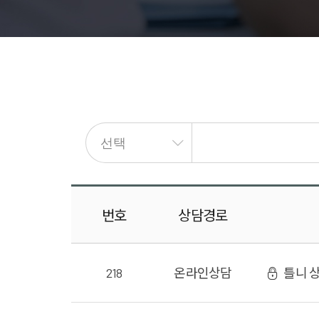
번호
상담
경로
218
온라인
상담
틀니 