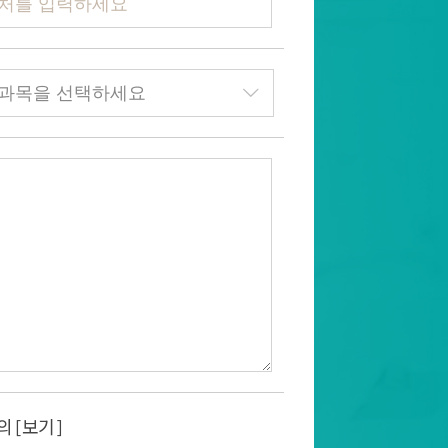
의
[보기]