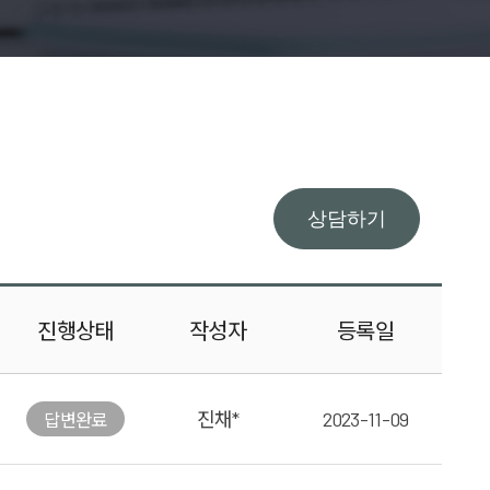
상담하기
진행
상태
작성자
등록일
진채*
2023-11-09
답변
완료