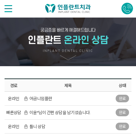
궁금증을 빠르게 해결해드립니다
인플란트
온라인 상담
INPLANT DENTAL CLINIC
경로
제목
상태
온라인
어금니임플란
완료
빠른상담
이윤*님이 간편 상담을 남기셨습니다.
완료
온라인
틀니 상담
완료